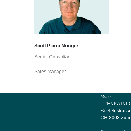
Scott Pierre Münger
Senior Consultant
Sales manager
Büro
TRENKA INF
Seefeldstrass
CH-8008 Züri